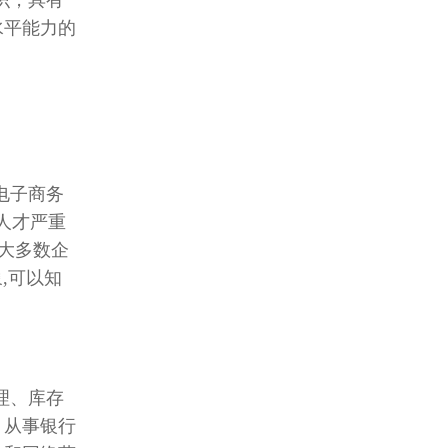
识，具有
水平能力的
电子商务
人才严重
绝大多数企
,可以知
理、库存
。从事银行