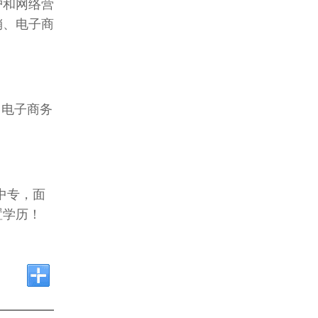
护和网络营
销、电子商
、电子商务
中专，面
置学历！